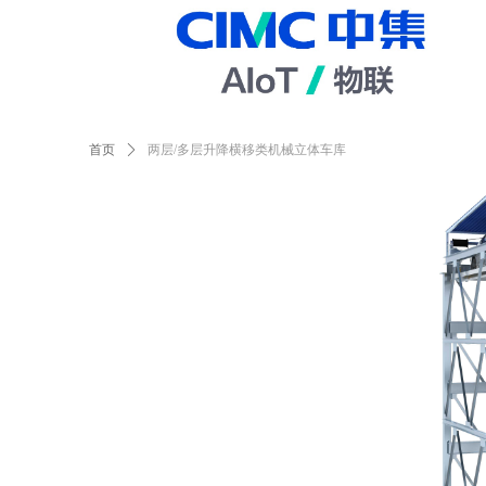
首页
ꄲ
两层/多层升降横移类机械立体车库