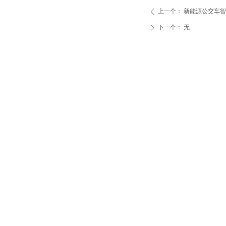
上一个：
新能源公交车智
ꄴ
下一个：
无
ꄲ